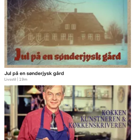
Jul på en sønderjysk gård
Livsstil | 19m