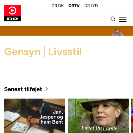
DR.DK
DRTV
DR LYD
GÅ TIL INDHOLD
Gensyn | Livsstil
Senest tilføjet