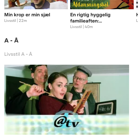
Min krop er min sjæl
En rigtig hyggelig
familieaften:
Livsstil | 22m
L
Afdansningsbal
Livsstil | 40m
A - Å
Livsstil A - Å