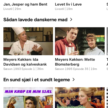
Jan, Jesper og ham Bent
Levet liv i Løve
Livsstil | 29m
Livsstil | 19m
L
Sådan lavede danskerne mad
Meyers Køkken: Ida
Meyers Køkken: Mette
Davidsen og kalveskank
Blomsterberg
Sæson 1993 Episode 1 | 36m
Sæson 1995 Episode 35 | 19m
En sund sjæl i et sundt legeme