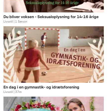
Du bliver voksen - Seksualoplysning for 14-16 årige
Livsstil | 1 Sæson
En dag i en gymnastik- og idrætsforening
Livsstil | 37m