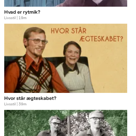
Hvad er rytmik?
Livsstil | 19m
Hvor står ægteskabet?
Livsstil | 39m